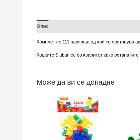
Опис
Комплет со 111 парчиња од кои се составува ав
Коцките Sluban се со квалитет како останатите
Може да ви се допадне