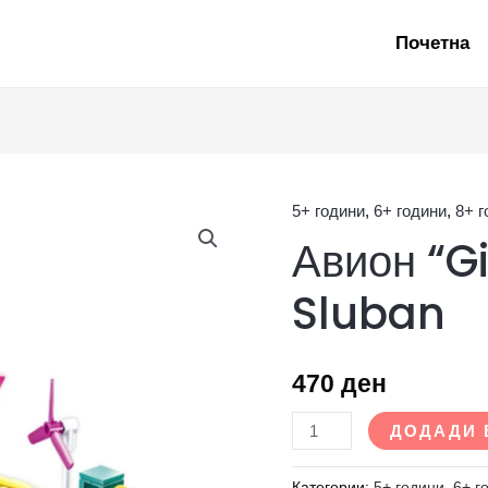
Почетна
5+ години
,
6+ години
,
8+ 
Авион
Авион “Gi
"Girl's
Dream"
Sluban
-
Sluban
количина
470
ден
ДОДАДИ 
Категории:
5+ години
,
6+ г