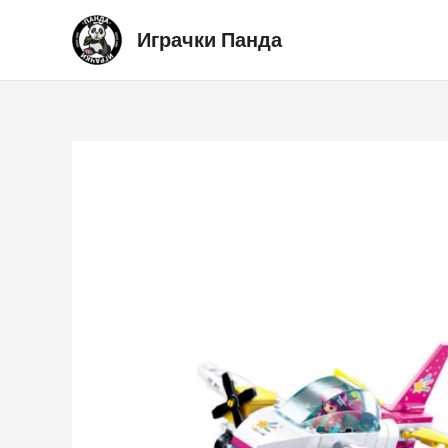
Skip
Играчки Панда
to
content