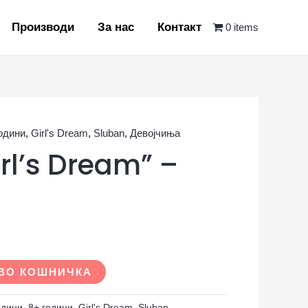
Производи
За нас
Контакт
0 items
години
,
Girl's Dream
,
Sluban
,
Девојчиња
rl’s Dream” –
ВО КОШНИЧКА
одини
,
8+ години
,
Girl's Dream
,
Sluban
,