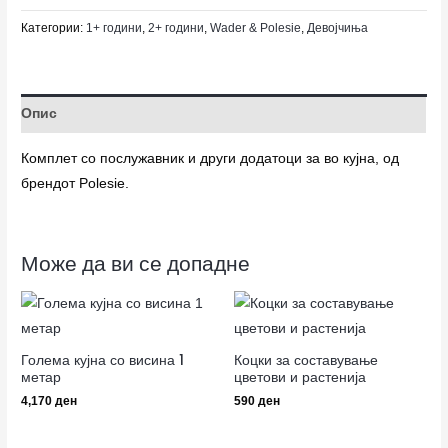
Категории:
1+ години
,
2+ години
,
Wader & Polesie
,
Девојчиња
Опис
Комплет со послужавник и други додатоци за во кујна, од
брендот Polesie.
Може да ви се допадне
Голема кујна со висина 1
Коцки за составување
метар
цветови и растенија
4,170
ден
590
ден