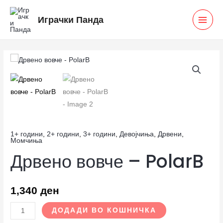
Skip
MAI
Играчки Панда
to
MEN
content
Дрвено
вовче
-
PolarB
количина
1+ години
,
2+ години
,
3+ години
,
Девојчиња
,
Дрвени
,
Момчиња
Дрвено вовче – PolarB
1,340
ден
ДОДАДИ ВО КОШНИЧКА