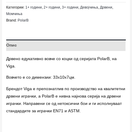
Категории:
1+ години
,
2+ години
,
3+ години
,
Девојчиња
,
Дрвени
,
Момчиња
Brand:
PolarB
Опис
Дрвено едукативно вовче со коцки од серијата PolarB, на
Viga.
Вовчето е со димензии: 33x10x7цм.
Брендот Viga е препознатлив по производство на квалитетни
дрвени играчки, а PolarB е нивна најнова серија на дрвени
играчки. Направени се од нетоксични бои и ги исполнуваат
стандардите за играчки EN71 и ASTM.