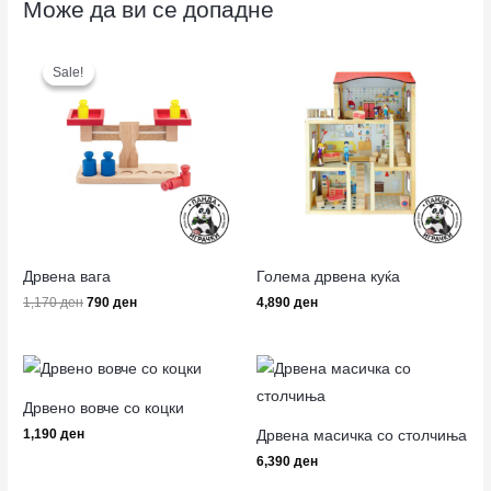
Може да ви се допадне
Original
Current
price
price
Sale!
Sale!
was:
is:
1,170 ден.
790 ден.
Дрвена вага
Голема дрвена куќа
1,170
ден
790
ден
4,890
ден
Дрвено вовче со коцки
Дрвена масичка со столчиња
1,190
ден
6,390
ден