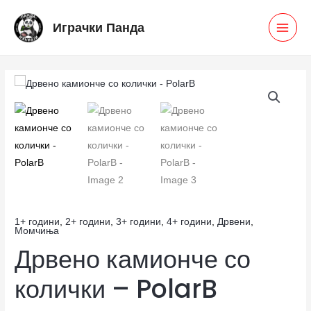
Skip
MAI
Играчки Панда
to
MEN
content
Дрвено
камионче
со
колички
-
PolarB
количина
1+ години
,
2+ години
,
3+ години
,
4+ години
,
Дрвени
,
Момчиња
Дрвено камионче со
колички – PolarB