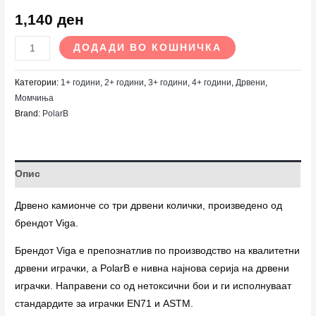
1,140
ден
ДОДАДИ ВО КОШНИЧКА
Категории:
1+ години
,
2+ години
,
3+ години
,
4+ години
,
Дрвени
,
Момчиња
Brand:
PolarB
Опис
Дрвено камионче со три дрвени колички, произведено од
брендот Viga.
Брендот Viga е препознатлив по производство на квалитетни
дрвени играчки, а PolarB е нивна најнова серија на дрвени
играчки. Направени со од нетоксични бои и ги исполнуваат
стандардите за играчки EN71 и ASTM.