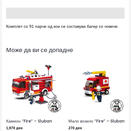
Опис
Комплет со 91 парче од кои се составува багер со човече.
Може да ви се допадне
Камион “Fire” – Sluban
Мало возило “Fire” – Sluban
1,970
ден
270
ден